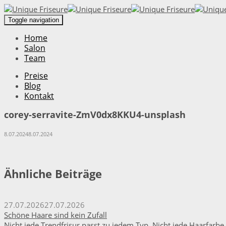
Toggle navigation
Home
Salon
Team
Preise
Blog
Kontakt
corey-serravite-ZmV0dx8KKU4-unsplash
8.07.2024
8.07.2024
Ähnliche Beiträge
27.07.2026
27.07.2026
Schöne Haare sind kein Zufall
Nicht jede Trendfrisur passt zu jedem Typ. Nicht jede Haarfarbe