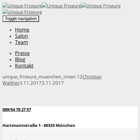
Toggle navigation
Home
Salon
Team
Preise
Blog
Kontakt
unique_friseure_muenchen_innen 12
Christian
Walther
3.11.2017
3.11.2017
089/54 78 27 57
Hartmannstraße 1 - 80333 München